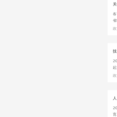
关
各
省
2
政
激
技
2
起
提
政
教
级
人
2
育