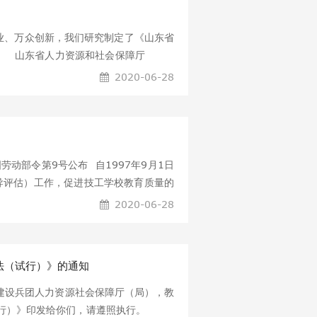
、万众创新，我们研究制定了《山东省
行。 山东省人力资源和社会保障厅
定暂行办法 第一章 总 则 第一条 为
2020-06-28
共和国劳动部令第9号公布 自1997年9月1日
评估）工作，促进技工学校教育质量的
定，制定本规定。 第二条 技工学校
2020-06-28
是指劳动行政部门的督导评估机构对下
法律、法规情况进行监督。检查和指
法（试行）》的通知
疆生产建设兵团人力资源社会保障厅（局），教
试行）》印发给你们，请遵照执行。