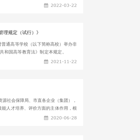
 针对中职教育主要存在的办学定位不
2022-03-22
条件缺口大等问题，教育部今年将着重抓
职学校多样化发展，从单纯“以就业为导
抓好符合职业教育特点的升学教育，在保障
管理规定（试行）》
，加强文化基础教育，扩大贯通培养规
让中职学生就业有能力、升学有优势、发
对普通高等学校（以下简称高校）举办非
撤销、合并、转型、托管、土地置换、集
人民共和国高等教育法》制定本规定。
、弱”学校，优化中职教育的布局结
指高校在学历教育之外面向社会举办的，
2021-11-22
技能、文化水平或者满足个人兴趣等为目
导等教育活动。以获得高等教育自学考试
不在本规定的适用范围内。 第三条 非
中国特色社会主义思想为指导，全面贯彻
学方向，落实立德树人根本任务；强化公
力资源社会保障局、市直各企业（集团），
动服务国家战略、经济社会发展和人的全
能人才培养、评价方面的主体作用，根
见》（鲁人社发〔2019〕14号）和
2020-06-28
〕20号）有关精神，结合我市实际，现就
想 开展企业技能人才自主评价工作，