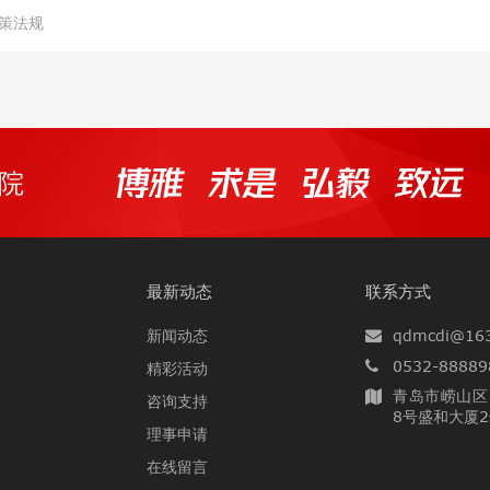
人力资源社会保障部教育部 201
策法规
院
最新动态
联系方式
新闻动态
qdmcdi@16
0532-88889
精彩活动
青岛市崂山区
咨询支持
8号盛和大厦2
理事申请
在线留言