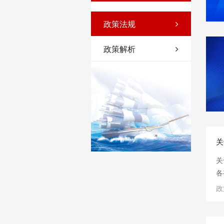
政策法规
政策解析
关
关
各
据
政
《
全
要