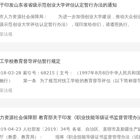
于印发山东省省级示范创业大学评估认定暂行办法的通知
市人力资源社会保障局： 为进一步加强创业大学建设，推动大众创业
级示范创业大学评估认定暂行办法》，现印发给你们，请遵照执
016年10月10日 （此件主动公开） 山东省省级示范创业大学评估认
策法规
励、扶持创业大学建设，加快形成政府激励
工学校教育督导评估暂行规定
018-03-28 索引号：68215 | 文号： （1997年8月8日中华人民
施行） 第一条 为了规范对技工学校的教育督导评估（以下简称督导
高和技工学校的健康发展，根据《教育法》和《职业教育法》的有关规
策法规
育督导评估工作应按照本规定执行。 第三条 本规定所称督导评估，
劳动行政部门、技工学校和学校主管部门贯彻国家教育方针、政策，执行
力资源社会保障部 教育部关于印发《职业技能等级证书监督管理办
019-04-23 人社部发〔2019〕34号 各省、自治区、直辖市及新
厅（教委、教育局）： 现将《职业技能等级证书监督管理办法（