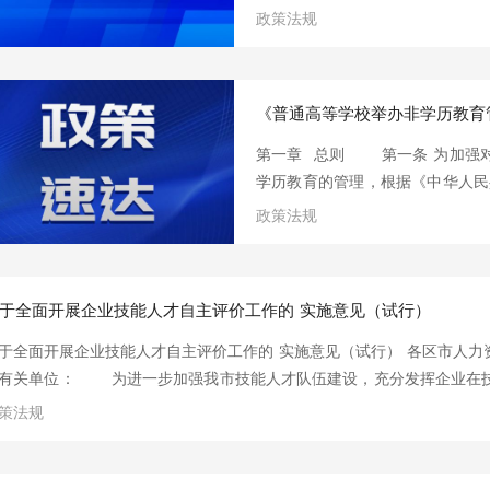
推进中等职业教育多样化发展。
政策法规
适配，办学规模大而不强，办学
四件事。一是调整定位。推动中
向”转变为“就业与升学并重”，
《普通高等学校举办非学历教育
学生技术技能培养质量的基础上
模，打开中职学生的成长空间，
第一章 总则 第一条 为加强
展有通道；二是优化布局。通过
学历教育的管理，根据《中华
团办学等措施，整合“空、小、散
第二条 本规定所称非学历教育是
政策法规
以提升受教育者专业素质、职业
的的各类培训、进修、研修、辅
毕业证书为目的的自学考试辅导
于全面开展企业技能人才自主评价工作的 实施意见（试行）
学历教育要坚持以习近平新时代
党的教育方针，坚持社会主义办
于全面开展企业技能人才自主评价工作的 实施意见（试行） 各区市人
益属性，发挥市场机制作用，主
有关单位： 为进一步加强我市技能人才队伍建设，充分发挥企业在技
面发展；依托学科专
山东省人力资源和社会保障厅《关于开展企业技能人才自主评价的实施意
策法规
关于全面开展企业技能人才自主评价工作的通知》（鲁人社发〔2020
面开展企业技能人才自主评价工作提出如下实施意见： 一、指导思
坚持以习近平新时代中国特色社会主义思想为指导，全面贯彻党的十九