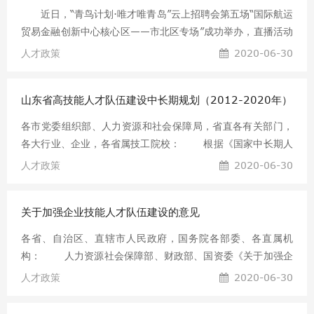
见》。重点围绕我市20大产业领域，加大人才集聚力度，利用
高地建设六大工程
近日，“青鸟计划·唯才唯青岛”云上招聘会第五场“国际航运
5年时间集聚100万优秀人才。 2018年青岛人才引进政策补贴
贸易金融创新中心核心区——市北区专场”成功举办，直播活动
方案及青岛紧缺人才目录 给高校大学生(毕业生)的福利有这些:
中市北区首次发布了人才新政《关于实施国际航运贸易金融创
人才政策
2020-06-30
⊙为来青在站博士后2年内发放12万元生活及住房补贴;将出站
新中心核心区人才高地建设六大工程的意见》。《意见》运用
(基地)留青、来青工作的博士后安家补贴由原来的20万元提
现代化人力资源发展理念和工具手段，聚焦不同类型企业和人
山东省高技能人才队伍建设中长期规划（2012-2020年）
才的实际需求，坚持平台思维、生态思维、市场思维，提出实
施产业人才支撑、创业精英引领、本土人才培育、市场化招
各市党委组织部、人力资源和社会保障局，省直各有关部门，
引、青年人才集聚、人才服务保障六大工程，进一步解决人才
各大行业、企业，各省属技工院校： 根据《国家中长期人
痛点难点问题、优化人才发展生态环境，打造国际航运贸易金
才发展规划纲要（2010—2020年）》、《高技能人才队伍建
人才政策
2020-06-30
融创新中心核心区人才高地。 出台高层次人才认定办法 人才政
设中长期规划（2010—2020年）》、《山东省中长期人才发
策自主权交给企业 聚焦重点企业和项目人才因认定标准单
展规划纲要（2010—2020年）》,制定《山东省高技能人才队
一、门槛过高等原因
关于加强企业技能人才队伍建设的意见
伍建设中长期规划（2012—2020年）》（以下简称《高技能
人才规划》）。经省人才工作领导小组同意，现印发给你们，
各省、自治区、直辖市人民政府，国务院各部委、各直属机
请结合实际认真贯彻执行。 要坚持党管人才的原则，树
构： 人力资源社会保障部、财政部、国资委《关于加强企
立“民生为本，人才优先”的理念，把高技能人才工作作为人才
业技能人才队伍建设的意见》已经国务院同意，现转发给你
人才政策
2020-06-30
工作的重要组成部分，放在人才工作的突出位置抓实抓好。要
们，请认真贯彻执行。 二〇一二年六月十三日 关于加强企业
结合本地实际，抓紧制定本地区的高技能人才发展规划，制定
技能人才队伍建设的意见 （人力资源社会保障部、财政部、国