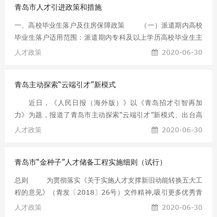
科学合理的发展目标，采取切
青岛市人才引进政策和措施
资委） 企业技能人才是我国人才队伍的重要组成部分，是
推动经济社会发展的重要力量。加强企业技能人才队伍建设，
一、高校毕业生落户及住房保障政策 （一）派遣期内高校
是增强企业核心竞争力、推动产业转型升级和提升企业创新能
毕业生落户适用范围：派遣期内专科及以上学历高校毕业生主
力的内在要求，是加快经济发展方式转变、促进产业结构调整
要内容及程序： 1.先落户后就业：派遣期内有在青就业意
人才政策
2020-06-30
的有效手段，是深入实施人才强国战略和科教兴国战略、建设
向且暂未就业的外地生源专科及以上学历毕业生，可根据个人
人
意愿选择到各区公安分局提交申请，办理落户手续。 2.在
青岛主动探索“云端引才”新模式
青就业落户：派遣期内已在青落实就业单位的专科及以上学历
高校毕业生，可根据公安部门要求依次到本人合法固定住所、
近日，《人民日报（海外版）》以《青岛招才引智再加
单位集体户、单位注册所在地区（市）公安部门办理户口迁移
力》为题，报道了青岛市主动探索“云端引才”新模式、出台高
手续。 3.青岛生源毕业生落户：毕业生到家庭户口所在地
含金量引才新政等一系列引才新举，引起社会广泛关注——
人才政策
2020-06-30
公安派出所办理落户。 （二）在青就业高校毕业生住房
当前，中国疫情防控向好态势进一步巩固，复工复产有力
推进。在此背景下，地方城市纷纷加大引才力度，为城市发展
青岛市“金种子”人才储备工程实施细则（试行）
加码。 疫情发生后，青岛主动探索“云端引才”新模式；出
台高含金量引才新政，为人才打造定制化精细服务；完善产业
总则 为贯彻落实《关于实施人才支撑新旧动能转换五大工
链，为人才搭建建功立业平台……一系列引才新举，引起广泛关
程的意见》（青发〔2018〕26号）文件精神,吸引更多优秀青
注。 大数据赋能云端引才 云端发布政策、云端直播岗位、
年人才来青创新创业，特制定本实施细则。 第二条 “金种
人才政策
2020-06-30
云端进行面试……受疫情影响，“不打烊”的“云引才”模式受到地
子”人才储备工程，旨在根据青岛市新旧动能转换重大工程重点