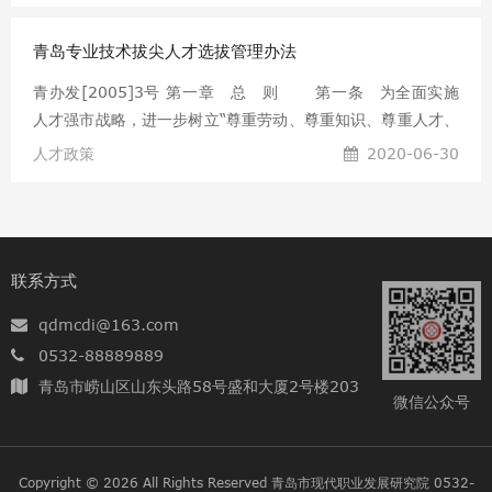
方城市、企业和人
产业领域发展需要，从国内“双一流建设大学”和国外大学遴选
青岛专业技术拔尖人才选拔管理办法
一批优秀在校学生，与青岛市辖区内企业建立人才信用合同，
学生毕业后按照合同约定来青就业，用人单位给予一定学费、
青办发[2005]3号 第一章 总 则 第一条 为全面实施
生活及实习补贴，以人才储备方式集聚一批助推青岛市新旧动
人才强市战略，进一步树立“尊重劳动、尊重知识、尊重人才、
能转换的高素质人才。 “金种子”人才范围及条件 第三条
尊重创造”的良好风尚，激励专业技术人才多出、快出优秀成
人才政策
2020-06-30
在青岛市注册的企业引进“金种子”人才应符合以下条件：
果，促进青岛市经济社会全面发展，制定本办法。 第
二条 青岛专业技术拔尖人才（以下简称拔尖人才）是指在自
然科学、社会科学和工程技术等领域，从事研究开发和推广应
用工作，并代表着当前青岛地区领先水平，为青岛市经济建设
联系方式
和社会发展作出突出贡献的学术、技术带头人。 第三
条 选拔拔尖人才应当坚持民主公开、竞争择优、严格标准、
qdmcdi@163.com
总
0532-88889889
青岛市崂山区山东头路58号盛和大厦2号楼203
微信公众号
Copyright © 2026 All Rights Reserved
青岛市现代职业发展研究院 0532-