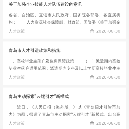
一、门槛过高等原因
关于加强企业技能人才队伍建设的意见
伍建设中长期规划（2012—2020年）》（以下简称《高技能
人才规划》）。经省人才工作领导小组同意，现印发给你们，
各省、自治区、直辖市人民政府，国务院各部委、各直属机
请结合实际认真贯彻执行。 要坚持党管人才的原则，树
构： 人力资源社会保障部、财政部、国资委《关于加强企
立“民生为本，人才优先”的理念，把高技能人才工作作为人才
业技能人才队伍建设的意见》已经国务院同意，现转发给你
人才政策
2020-06-30
工作的重要组成部分，放在人才工作的突出位置抓实抓好。要
们，请认真贯彻执行。 二〇一二年六月十三日 关于加强企业
结合本地实际，抓紧制定本地区的高技能人才发展规划，制定
技能人才队伍建设的意见 （人力资源社会保障部、财政部、国
科学合理的发展目标，采取切
青岛市人才引进政策和措施
资委） 企业技能人才是我国人才队伍的重要组成部分，是
推动经济社会发展的重要力量。加强企业技能人才队伍建设，
一、高校毕业生落户及住房保障政策 （一）派遣期内高校
是增强企业核心竞争力、推动产业转型升级和提升企业创新能
毕业生落户适用范围：派遣期内专科及以上学历高校毕业生主
力的内在要求，是加快经济发展方式转变、促进产业结构调整
要内容及程序： 1.先落户后就业：派遣期内有在青就业意
人才政策
2020-06-30
的有效手段，是深入实施人才强国战略和科教兴国战略、建设
向且暂未就业的外地生源专科及以上学历毕业生，可根据个人
人
意愿选择到各区公安分局提交申请，办理落户手续。 2.在
青岛主动探索“云端引才”新模式
青就业落户：派遣期内已在青落实就业单位的专科及以上学历
高校毕业生，可根据公安部门要求依次到本人合法固定住所、
近日，《人民日报（海外版）》以《青岛招才引智再加
单位集体户、单位注册所在地区（市）公安部门办理户口迁移
力》为题，报道了青岛市主动探索“云端引才”新模式、出台高
手续。 3.青岛生源毕业生落户：毕业生到家庭户口所在地
含金量引才新政等一系列引才新举，引起社会广泛关注——
人才政策
2020-06-30
公安派出所办理落户。 （二）在青就业高校毕业生住房
当前，中国疫情防控向好态势进一步巩固，复工复产有力