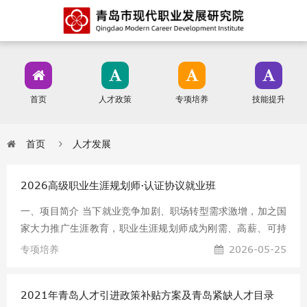
首页
人才政策
专项培养
技能提升
首页
人才发展
2026高级职业生涯规划师·认证协议就业班
一、项目简介 当下就业竞争加剧、职场转型需求激增，加之国
家大力推广生涯教育，职业生涯规划师成为刚需、高薪、可持
续的热门职业。本项目主打实战教学，融合理论、工具与案
专项培养
2026-05-25
例，零基础系统培养专业生涯规划人才。学员培训考核通过
后，可获权威认证，具备独立开展学生生涯指导、职场咨询、
2021年青岛人才引进政策补贴方案及青岛紧缺人才目录
企业赋能等工作的专业能力。 二、适合人群 不限专业、不限基