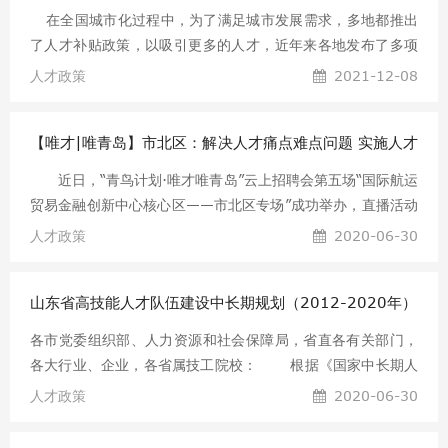
础，适合所有想提升自我、转型增收的人群： 职场人士：面临
在全国城市化过程中，为了满足城市发展需求，多地都推出
职业瓶颈、想要转型、拓展副业的上班族和管理者。 教育从业
了人才补贴政策，以吸引更多的人才，近年来各地发布了多项
者：学校老师、就业指导老师，开展学生生涯教育工作。 HR/
政策，从各方面对各地人才敞开大门，那么2018年青岛人才引
人才政策
2021-12-08
培训师：需要提升员工职业辅导、人才留存与团队赋能能力。
进政策补贴方案有哪些?以及青岛紧缺人才目录是什么?青岛落
咨询/自媒体从业者：拓宽业务品类，增加服务项目与收入渠
户管家整理了以下内容，希望对您有所帮助! 近日，青岛市委
道。 在校大
【唯才|唯青岛】市北区：解决人才痛点难点问题 实施人才
市政府印发《关于实施人才支撑新旧动能转换五大工程的意
见》。重点围绕我市20大产业领域，加大人才集聚力度，利用
高地建设六大工程
近日，“青鸟计划·唯才唯青岛”云上招聘会第五场“国际航运
5年时间集聚100万优秀人才。 2018年青岛人才引进政策补贴
贸易金融创新中心核心区——市北区专场”成功举办，直播活动
方案及青岛紧缺人才目录 给高校大学生(毕业生)的福利有这些:
中市北区首次发布了人才新政《关于实施国际航运贸易金融创
人才政策
2020-06-30
⊙为来青在站博士后2年内发放12万元生活及住房补贴;将出站
新中心核心区人才高地建设六大工程的意见》。《意见》运用
(基地)留青、来青工作的博士后安家补贴由原来的20万元提
现代化人力资源发展理念和工具手段，聚焦不同类型企业和人
山东省高技能人才队伍建设中长期规划（2012-2020年）
才的实际需求，坚持平台思维、生态思维、市场思维，提出实
施产业人才支撑、创业精英引领、本土人才培育、市场化招
各市党委组织部、人力资源和社会保障局，省直各有关部门，
引、青年人才集聚、人才服务保障六大工程，进一步解决人才
各大行业、企业，各省属技工院校： 根据《国家中长期人
痛点难点问题、优化人才发展生态环境，打造国际航运贸易金
才发展规划纲要（2010—2020年）》、《高技能人才队伍建
人才政策
2020-06-30
融创新中心核心区人才高地。 出台高层次人才认定办法 人才政
设中长期规划（2010—2020年）》、《山东省中长期人才发
策自主权交给企业 聚焦重点企业和项目人才因认定标准单
展规划纲要（2010—2020年）》,制定《山东省高技能人才队