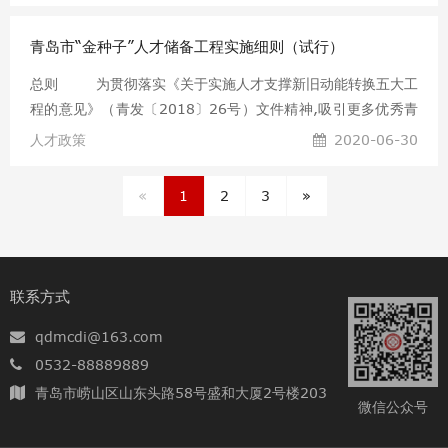
推进。在此背景下，地方城市纷纷加大引才力度，为城市发展
青岛市“金种子”人才储备工程实施细则（试行）
加码。 疫情发生后，青岛主动探索“云端引才”新模式；出
台高含金量引才新政，为人才打造定制化精细服务；完善产业
总则 为贯彻落实《关于实施人才支撑新旧动能转换五大工
链，为人才搭建建功立业平台……一系列引才新举，引起广泛关
程的意见》（青发〔2018〕26号）文件精神,吸引更多优秀青
注。 大数据赋能云端引才 云端发布政策、云端直播岗位、
年人才来青创新创业，特制定本实施细则。 第二条 “金种
人才政策
2020-06-30
云端进行面试……受疫情影响，“不打烊”的“云引才”模式受到地
子”人才储备工程，旨在根据青岛市新旧动能转换重大工程重点
方城市、企业和人
产业领域发展需要，从国内“双一流建设大学”和国外大学遴选
«
1
2
3
»
一批优秀在校学生，与青岛市辖区内企业建立人才信用合同，
学生毕业后按照合同约定来青就业，用人单位给予一定学费、
生活及实习补贴，以人才储备方式集聚一批助推青岛市新旧动
能转换的高素质人才。 “金种子”人才范围及条件 第三条
联系方式
在青岛市注册的企业引进“金种子”人才应符合以下条件：
qdmcdi@163.com
0532-88889889
青岛市崂山区山东头路58号盛和大厦2号楼203
微信公众号