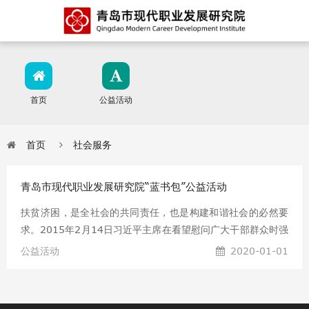
首页
公益活动
首页
社会服务
青岛市现代职业发展研究院“蓝书包”公益活动
扶贫济困，是全社会的共同责任，也是构建和谐社会的必然要
求。2015年2月14日习近平主席在看望慰问广大干部群众时强
调“教育很重要、革命老区、贫困山区抓发展在根上还是要把教
公益活动
2020-01-01
育抓好，不要让孩子输在起跑线上。”然而目前全国偏远地区还
有一大批贫困孤残留守流动儿童，需要社会的关爱与帮助。他
们有的小小年纪就经受着孤独、困苦的磨难；有的因残疾或疾