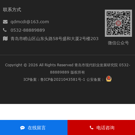
病导致身心的痛苦；有的因家庭贫困，过早的挑起生活的重
联系方式
担；有的因父母远离家乡、外出务工，过早体验着亲情的缺
失，忍受着孤独的苦痛。这些孩子，绝大多数懂得生活的艰
qdmcdi@163.com
辛，勤奋好学，积极上进，但受贫困的家庭条件所限，生活极
0532-88889889
其困难，许多微小的愿望都得不到满足。“这个塑料袋就是我的
青岛市崂山区山东头路58号盛和大厦2号楼203
书包，好想要一个可以背的书包”一句话让人心酸、又触动心
微信公众号
底。 为唤醒更多公益之心，传播“
Copyright © 2026 All Rights Reserved
青岛市现代职业发展研究院 0532-
88889889
版权所有
ICP备案：
鲁ICP备2021043581号-1
公安备案：
在线留言
电话咨询